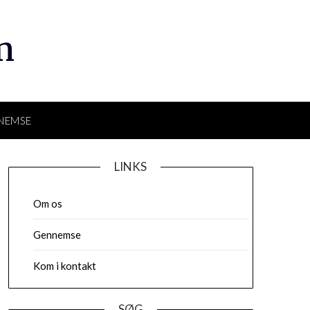
m
NEMSE
LINKS
Om os
Gennemse
Kom i kontakt
SØG