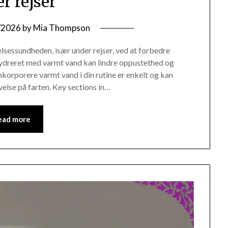
r rejser
/2026
by
Mia Thompson
elsessundheden, især under rejser, ved at forbedre
hydreret med varmt vand kan lindre oppustethed og
nkorporere varmt vand i din rutine er enkelt og kan
else på farten. Key sections in…
ead more