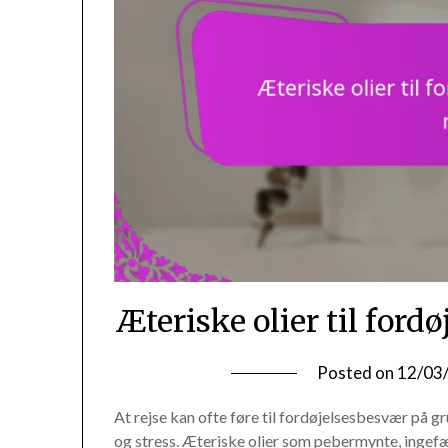
Æteriske olier til ford
Posted on
12/03
At rejse kan ofte føre til fordøjelsesbesvær på 
og stress. Æteriske olier som pebermynte, ingefær