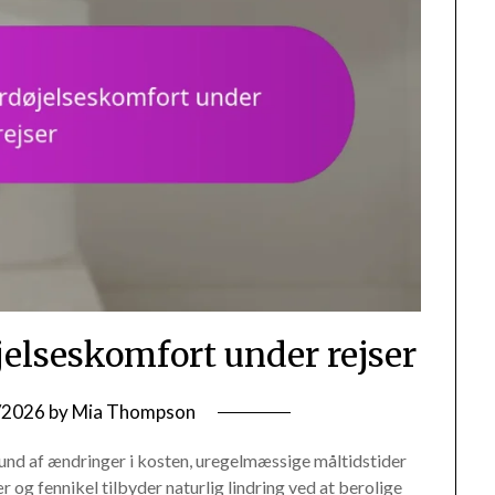
øjelseskomfort under rejser
/2026
by
Mia Thompson
grund af ændringer i kosten, uregelmæssige måltidstider
 og fennikel tilbyder naturlig lindring ved at berolige