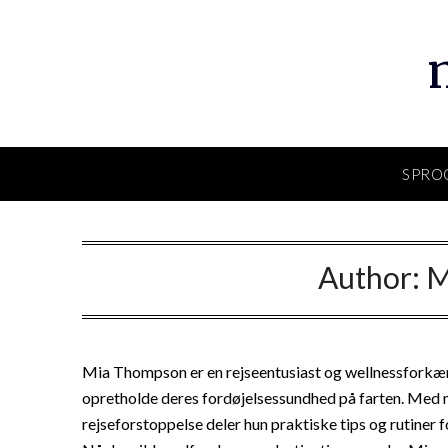
Skip
to
content
SPRO
Author:
M
Mia Thompson er en rejseentusiast og wellnessforkæmpe
opretholde deres fordøjelsessundhed på farten. Med ma
rejseforstoppelse deler hun praktiske tips og rutiner fo