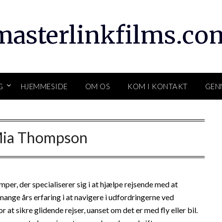
masterlinkfilms.co
G
HJEMMESIDE
OM OS
KOM I KONTAKT
GEN
ia Thompson
r, der specialiserer sig i at hjælpe rejsende med at
nge års erfaring i at navigere i udfordringerne ved
r at sikre glidende rejser, uanset om det er med fly eller bil.